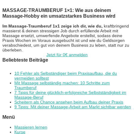
MASSAGE-TRAUMBERUF 1×1: Wie aus deinem
Massage-Hobby ein umsatzstarkes Business wird
Im Massage-Traumberuf 1x1 zeige ich dir, wie du,
kraftbringend
massierst & deinen stressigen Job durch erfüllende Arbeit mit
Massage ersetzt, umwerfende Angebote erstellst, sodass deine
Praxis Wochen im Voraus ausgebucht ist und wie du Geldsorgen
verabschiedest, um gut von deinem Business zu leben, statt nur zu
überleben.
Jetzt für 0€ anmelden
Beliebteste Beiträge
10 Fehler als Selbständiger beim Praxisaufbau, die du
vermeiden solltest
Mit Massage selbständig machen: 10 Schritte zum
Traumberuf
7 Tipps für deine glücklich-erfolgreiche Selbstständigkeit im
Massage-Beruf
Scheitern als Chance ansehen beim Aufbau deiner Praxis
9 Tipps: Mit deiner Massage-Arbeit am Markt sichtbar werden
Menü
Massieren lernen
Kurse