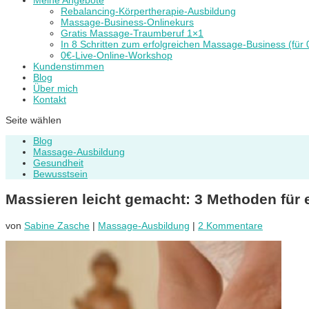
Meine Angebote
Rebalancing-Körpertherapie-Ausbildung
Massage-Business-Onlinekurs
Gratis Massage-Traumberuf 1×1
In 8 Schritten zum erfolgreichen Massage-Business (für 
0€-Live-Online-Workshop
Kundenstimmen
Blog
Über mich
Kontakt
Seite wählen
Blog
Massage-Ausbildung
Gesundheit
Bewusstsein
Massieren leicht gemacht: 3 Methoden für
von
Sabine Zasche
|
Massage-Ausbildung
|
2 Kommentare