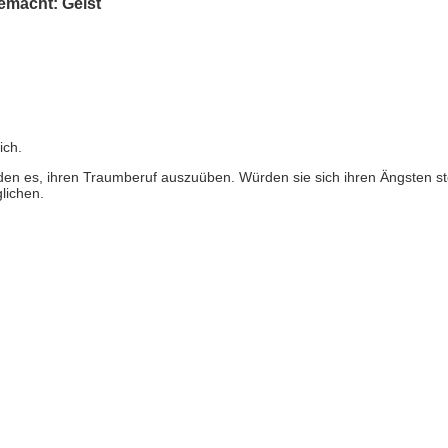
emacht: Geist
ich.
den es, ihren Traumberuf auszuüben. Würden sie sich ihren Ängsten ste
lichen.