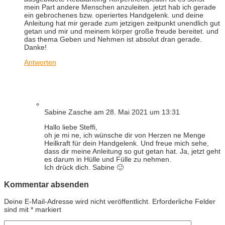
mein Part andere Menschen anzuleiten. jetzt hab ich gerade
ein gebrochenes bzw. operiertes Handgelenk. und deine
Anleitung hat mir gerade zum jetzigen zeitpunkt unendlich gut
getan und mir und meinem körper große freude bereitet. und
das thema Geben und Nehmen ist absolut dran gerade.
Danke!
Antworten
Sabine Zasche
am 28. Mai 2021 um 13:31
Hallo liebe Steffi,
oh je mi ne, ich wünsche dir von Herzen ne Menge
Heilkraft für dein Handgelenk. Und freue mich sehe,
dass dir meine Anleitung so gut getan hat. Ja, jetzt geht
es darum in Hülle und Fülle zu nehmen.
Ich drück dich. Sabine 🙂
Kommentar absenden
Deine E-Mail-Adresse wird nicht veröffentlicht.
Erforderliche Felder
sind mit
*
markiert