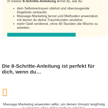
In meiner
8-Schritte-Anleitung
lernst du, wie du:
dein Selbstvertrauen stärkst und überzeugende
Angebote verkaufst.
Massage-Marketing lernst und Methoden anwendest,
mit denen du deine Traumkunden anziehst.
mehr Geld verdienst, ohne 40 Stunden die Woche zu
arbeiten.
Ja, ich möchte endlich durchstarten! (für 0 €)
Die 8-Schritte-Anleitung ist perfekt für
dich, wenn du…

Massage-Marketing anwenden willst, um deinen Umsatz langfristig
zu steigern, ohne dabei mehr zu arbeiten.