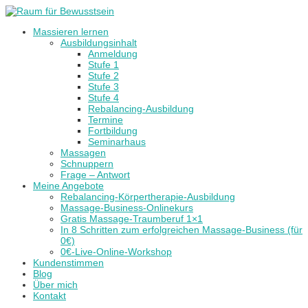
Massieren lernen
Ausbildungsinhalt
Anmeldung
Stufe 1
Stufe 2
Stufe 3
Stufe 4
Rebalancing-Ausbildung
Termine
Fortbildung
Seminarhaus
Massagen
Schnuppern
Frage – Antwort
Meine Angebote
Rebalancing-Körpertherapie-Ausbildung
Massage-Business-Onlinekurs
Gratis Massage-Traumberuf 1×1
In 8 Schritten zum erfolgreichen Massage-Business (für
0€)
0€-Live-Online-Workshop
Kundenstimmen
Blog
Über mich
Kontakt