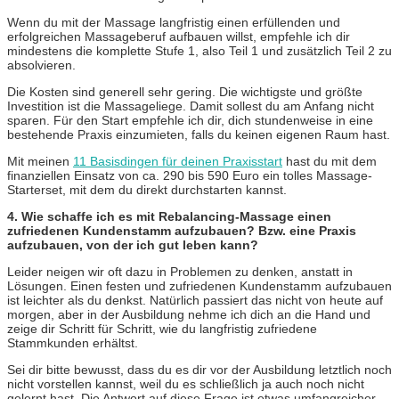
Wenn du mit der Massage langfristig einen erfüllenden und
erfolgreichen Massageberuf aufbauen willst, empfehle ich dir
mindestens die komplette Stufe 1, also Teil 1 und zusätzlich Teil 2 zu
absolvieren.
Die Kosten sind generell sehr gering. Die wichtigste und größte
Investition ist die Massageliege. Damit sollest du am Anfang nicht
sparen. Für den Start empfehle ich dir, dich stundenweise in eine
bestehende Praxis einzumieten, falls du keinen eigenen Raum hast.
Mit meinen
11 Basisdingen für deinen Praxisstart
hast du mit dem
finanziellen Einsatz von ca. 290 bis 590 Euro ein tolles Massage-
Starterset, mit dem du direkt durchstarten kannst.
4. Wie schaffe ich es mit Rebalancing-Massage einen
zufriedenen Kundenstamm aufzubauen? Bzw. eine Praxis
aufzubauen, von der ich gut leben kann?
Leider neigen wir oft dazu in Problemen zu denken, anstatt in
Lösungen. Einen festen und zufriedenen Kundenstamm aufzubauen
ist leichter als du denkst. Natürlich passiert das nicht von heute auf
morgen, aber in der Ausbildung nehme ich dich an die Hand und
zeige dir Schritt für Schritt, wie du langfristig zufriedene
Stammkunden erhältst.
S
ei dir bitte bewusst, dass du es dir vor der Ausbildung letztlich noch
nicht vorstellen kannst, weil du es schließlich ja auch noch nicht
gelernt hast. Die Antwort auf diese Frage ist etwas umfangreicher,