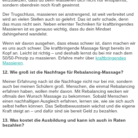
sondern obendrein noch Kraft gewinnst.
Der Trugschluss, massieren sei anstrengend, ist weit verbreitet und
wird an vielen Stellen auch so gelehrt. Das ist sehr schade, denn
das muss nicht sein. Neben erlernter Techniken für kraftbringendes
Massieren ist es genauso wichtig, dass du dein Mindset
dahingehend wandelst.
Wenn wir davon ausgehen, dass etwas schwer ist, dann machen wir
es uns auch schwer. Die kraftbringende Massage fängt bereits im
Kopf an. Leicht ist richtig – und deshalb lernst du bei mir nach dem
50/50-Prinzip zu massieren.
Erfahre mehr über
kraftbringendes
Massieren
.
12. Wie groß ist die Nachfrage für Rebalancing-Massage?
Meiner Erfahrung nach ist die Nachfrage nicht nur bei mir, sondern
auch bei meinen Schülern groß.
Menschen, die einmal Rebalancing
erfahren haben, wollen mehr davon. Mit Rebalancing wecken wir
oftmals den Wunsch Massage zu bekommen. Sobald Menschen
einen nachhaltigen Ausgleich erfahren, lernen sie, wie sie sich auch
selbst helfen können. Das Selbstbewusstsein wächst und die eigene
Kraft steigt an – und dafür sind sie bereit Geld zu bezahlen.
13. Was kostet die Ausbildung und kann ich auch in Raten
bezahlen?