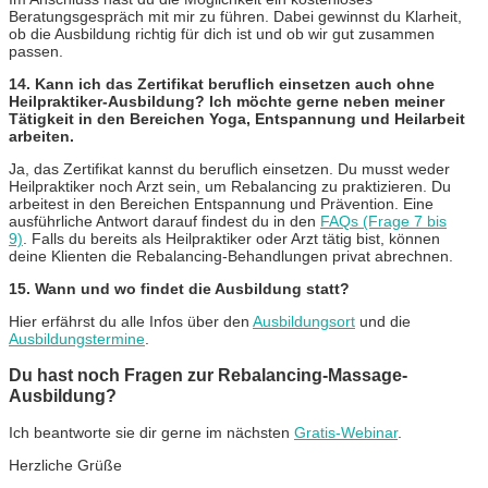
Beratungsgespräch mit mir zu führen. Dabei gewinnst du Klarheit
,
ob die Ausbildung richtig für dich ist und ob wir gut zusammen
passen.
14. Kann ich das Zertifikat beruflich einsetzen auch ohne
Heilpraktiker-Ausbildung? Ich möchte gerne neben meiner
Tätigkeit in den Bereichen Yoga, Entspannung und Heilarbeit
arbeiten.
Ja, das Zertifikat kannst du beruflich einsetzen. Du musst weder
Heilpraktiker noch Arzt sein, um Rebalancing zu praktizieren. Du
arbeitest in den Bereichen Entspannung und Prävention. Eine
ausführliche Antwort darauf findest du in den
FAQs (Frage 7 bis
9)
.
Falls du bereits als Heilpraktiker oder Arzt tätig bist, können
deine Klienten die Rebalancing-Behandlungen privat abrechnen.
15. Wann und wo findet die Ausbildung statt?
Hier erfährst du alle Infos über den
Ausbildungsort
und die
Ausbildungstermine
.
Du hast noch Fragen zur Rebalancing-Massage-
Ausbildung?
Ich beantworte sie dir gerne im nächsten
Gratis-Webinar
.
Herzliche Grüße