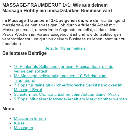
MASSAGE-TRAUMBERUF 1×1: Wie aus deinem
Massage-Hobby ein umsatzstarkes Business wird
Im Massage-Traumberuf 1x1 zeige ich dir, wie du,
kraftbringend
massierst & deinen stressigen Job durch erfüllende Arbeit mit
Massage ersetzt, umwerfende Angebote erstellst, sodass deine
Praxis Wochen im Voraus ausgebucht ist und wie du Geldsorgen
verabschiedest, um gut von deinem Business zu leben, statt nur zu
überleben.
Jetzt für 0€ anmelden
Beliebteste Beiträge
10 Fehler als Selbständiger beim Praxisaufbau, die du
vermeiden solltest
Mit Massage selbständig machen: 10 Schritte zum
Traumberuf
7 Tipps für deine glücklich-erfolgreiche Selbstständigkeit im
Massage-Beruf
Scheitern als Chance ansehen beim Aufbau deiner Praxis
9 Tipps: Mit deiner Massage-Arbeit am Markt sichtbar werden
Menü
Massieren lernen
Kurse
Massagen