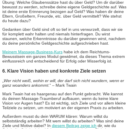
Übung: Welche Glaubenssätze hast du über Geld? Um dir darüber
bewusst zu werden, schreibe deine eigene Geldgeschichte auf. Was
ist deine erste Erinnerung bezogen auf Geld? Was haben dir deine
Eltern, Großeltern, Freunde, etc. über Geld vermittelt? Wie stehst
du heute dazu?
Gedanken über Geld sind oft so tief in uns verwurzelt, dass wir sie
für komplett wahr halten und niemals hinterfragen. Du wirst
staunen, welche Erkenntnisse du darüber gewinnen wirst, nachdem
du deine persönliche Geldgeschichte aufgeschrieben hast.
Meinem Massage-Business-Kurs
habe ich dem Reichtums-
Bewusstsein ein ganzes Modul gewidmet, da dieses Thema extrem
einflussreich und entscheidend für Erfolg oder Misserfolg ist.
6. Klare Vision haben und konkrete Ziele setzen
„
Wer nicht weiß, wohin er will, der darf sich nicht wundern, wenn er
ganz woanders ankommt.
“ – Mark Twain
Mark Twain hat es haargenau auf den Punkt gebracht. Wie kannst
du deinen Massage-Traumberuf aufbauen, wenn du keine klare
Vision vor Augen hast? Es ist wichtig, sich Ziele und vor allem kleine
Teilziele zu setzen, um motiviert an der eigenen Praxis zu arbeiten.
Außerdem musst du dein WARUM klären: Warum willst du
selbstständig arbeiten? Mit wem willst du arbeiten? Was sind deine
Ziele und Motive dabei? In
diesem Beitrag zeige ich
dir, wie du