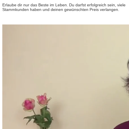
Erlaube dir nur das Beste im Leben. Du darfst erfolgreich sein, viele
Stammkunden haben und deinen gewünschten Preis verlangen.