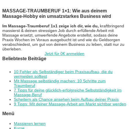
MASSAGE-TRAUMBERUF 1×1: Wie aus deinem
Massage-Hobby ein umsatzstarkes Business wird
Im Massage-Traumberuf 1x1 zeige ich dir, wie du,
kraftbringend
massierst & deinen stressigen Job durch erfüllende Arbeit mit
Massage ersetzt, umwerfende Angebote erstellst, sodass deine
Praxis Wochen im Voraus ausgebucht ist und wie du Geldsorgen
verabschiedest, um gut von deinem Business zu leben, statt nur zu
überleben.
Jetzt für 0€ anmelden
Beliebteste Beiträge
10 Fehler als Selbständiger beim Praxisaufbau, die du
vermeiden solltest
Mit Massage selbständig machen: 10 Schritte zum
Traumberuf
7 Tipps für deine glücklich-erfolgreiche Selbstständigkeit im
Massage-Beruf
Scheitern als Chance ansehen beim Aufbau deiner Praxis
9 Tipps: Mit deiner Massage-Arbeit am Markt sichtbar werden
Menü
Massieren lernen
Kurse