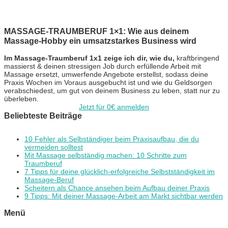
MASSAGE-TRAUMBERUF 1×1: Wie aus deinem
Massage-Hobby ein umsatzstarkes Business wird
Im Massage-Traumberuf 1x1 zeige ich dir, wie du,
kraftbringend
massierst & deinen stressigen Job durch erfüllende Arbeit mit
Massage ersetzt, umwerfende Angebote erstellst, sodass deine
Praxis Wochen im Voraus ausgebucht ist und wie du Geldsorgen
verabschiedest, um gut von deinem Business zu leben, statt nur zu
überleben.
Jetzt für 0€ anmelden
Beliebteste Beiträge
10 Fehler als Selbständiger beim Praxisaufbau, die du
vermeiden solltest
Mit Massage selbständig machen: 10 Schritte zum
Traumberuf
7 Tipps für deine glücklich-erfolgreiche Selbstständigkeit im
Massage-Beruf
Scheitern als Chance ansehen beim Aufbau deiner Praxis
9 Tipps: Mit deiner Massage-Arbeit am Markt sichtbar werden
Menü