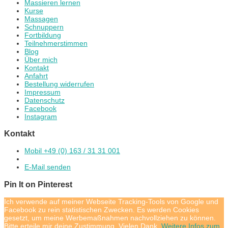
Massieren lernen
Kurse
Massagen
Schnuppern
Fortbildung
Teilnehmerstimmen
Blog
Über mich
Kontakt
Anfahrt
Bestellung widerrufen
Impressum
Datenschutz
Facebook
Instagram
Kontakt
Mobil +49 (0) 163 / 31 31 001
E-Mail senden
Pin It on Pinterest
Ich verwende auf meiner Webseite Tracking-Tools von Google und
Facebook zu rein statistischen Zwecken. Es werden Cookies
gesetzt, um meine Werbemaßnahmen nachvollziehen zu können.
Bitte erteile mir deine Zustimmung. Vielen Dank.
Weitere Infos zum