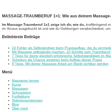
MASSAGE-TRAUMBERUF 1×1: Wie aus deinem Massage-Ho
Im Massage-Traumberuf 1x1 zeige ich dir, wie du,
kraftbringend m
im Voraus ausgebucht ist und wie du Geldsorgen verabschiedest, um 
Beliebteste Beiträge
10 Fehler als Selbständiger beim Praxisaufbau, die du vermeide
Mit Massage selbständig machen: 10 Schritte zum Traumberuf
7 Tipps für deine glücklich-erfolgreiche Selbstständigkeit im M
Scheitern als Chance ansehen beim Aufbau deiner Praxis
9 Tipps: Mit deiner Massage-Arbeit am Markt sichtbar werden
Menü
Massieren lernen
Kurse
Massagen
Schnuppern
Fortbildung
Teilnehmerstimmen
Blog
Über mich