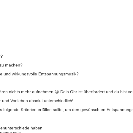
k?
g zu machen?
ne und wirkungsvolle Entspannungsmusik?
en nichts mehr aufnehmen 😉 Dein Ohr ist überfordert und du bist ver
und Vorlieben absolut unterschiedlich!
olgende Kriterien erfüllen sollte, um den gewünschten Entspannungs
henunterschiede haben.
ungen sein.